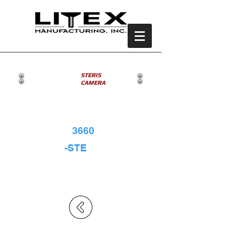
STERIS
CAMERA
• Steris
~
3660
-STE